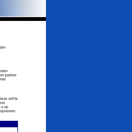
rden
orden
om partner
 met
deze zelf te
eze
 u op
ct opnemen