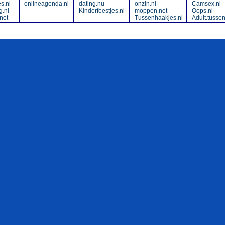
s.nl
-
onlineagenda.nl
-
dating.nu
-
onzin.nl
-
Camsex.nl
.nl
-
Kinderfeestjes.nl
-
moppen.net
-
Oops.nl
net
-
Tussenhaakjes.nl
-
Adult.tussen