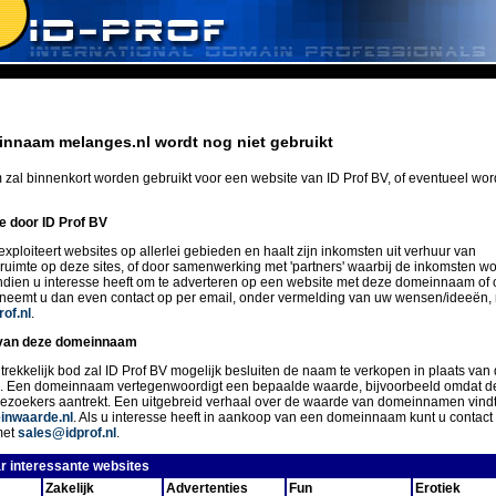
nnaam melanges.nl wordt nog niet gebruikt
zal binnenkort worden gebruikt voor een website van ID Prof BV, of eventueel wo
ie door ID Prof BV
exploiteert websites op allerlei gebieden en haalt zijn inkomsten uit verhuur van
eruimte op deze sites, of door samenwerking met 'partners' waarbij de inkomsten w
Indien u interesse heeft om te adverteren op een website met deze domeinnaam of 
 neemt u dan even contact op per email, onder vermelding van uw wensen/ideeën,
of.nl
.
van deze domeinnaam
trekkelijk bod zal ID Prof BV mogelijk besluiten de naam te verkopen in plaats van 
n. Een domeinnaam vertegenwoordigt een bepaalde waarde, bijvoorbeeld omdat d
ezoekers aantrekt. Een uitgebreid verhaal over de waarde van domeinnamen vindt
nwaarde.nl
. Als u interesse heeft in aankoop van een domeinnaam kunt u conta
met
sales@idprof.nl
.
r interessante websites
Zakelijk
Advertenties
Fun
Erotiek