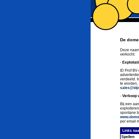
De domei
Deze naam 
verkocht.
-
Exploitat
ID Prof BV 
advertenti
verdeeld. 
te worden,
sales@idpr
-
Verkoop 
Bij een aan
exploitere
spontane b
www.domei
per email 
Links naa
Spellen